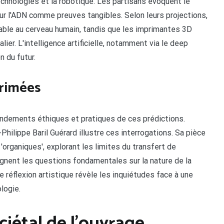
echnologies et la robotique. Les partisans évoquent le
 l'ADN comme preuves tangibles. Selon leurs projections,
able au cerveau humain, tandis que les imprimantes 3D
ier. L'intelligence artificielle, notamment via le deep
n du futur.
primées
ndements éthiques et pratiques de ces prédictions.
hilippe Baril Guérard illustre ces interrogations. Sa pièce
organiques', explorant les limites du transfert de
ignent les questions fondamentales sur la nature de la
e réflexion artistique révèle les inquiétudes face à une
logie.
ciétal de l'ouvrage