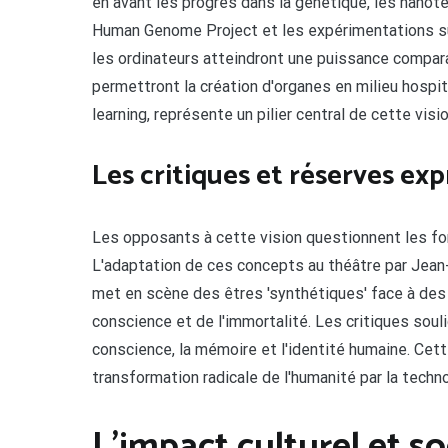
en avant les progrès dans la génétique, les nanot
Human Genome Project et les expérimentations sur
les ordinateurs atteindront une puissance compar
permettront la création d'organes en milieu hospital
learning, représente un pilier central de cette visio
Les critiques et réserves ex
Les opposants à cette vision questionnent les fo
L'adaptation de ces concepts au théâtre par Jean-P
met en scène des êtres 'synthétiques' face à des '
conscience et de l'immortalité. Les critiques soul
conscience, la mémoire et l'identité humaine. Cett
transformation radicale de l'humanité par la techno
L'impact culturel et so